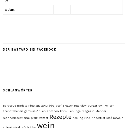
31
« Jan.
DER BASTARD BEI FACEBOOK
SCHLAGWÖRTER
Barbecue
Barista Pinotage 2012
bbq
beef
Blogger-Interview
burger
dwi
Felisch
fischstäbchen
gemüse
Grillen
knochen
kritik
lieblinge
magazin
Männer
Rezepte
männerrezept
oma
pfalz
Rezept
riesling
rind
rinderfilet
rosé
rotwein
wein
spinat
steak
südafrika