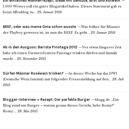
Ein einfaches Männerrezept: Steak mit Gemüse, Brot und Rotwein
1.000 Wörter soll ein guter Blogartikel haben. Dieses Statement gab es
beim Affenblog zu...
29. Januar 2016
BEEF, oder was meine Oma schon wusste
Was früher für Männer
der Playboy gewesen ist, ist nun die BEEF. Es geht...
29. Januar 2016
Ab in den Ausguss: Barista Pinotage 2012
Vor etwas längerer Zeit
habe ich einen Diemersfontein Pinotage trinken dürfen und damals
wurde...
29. November 2015
Dürfen Männer Roséwein trinken?
In dieser Woche hat das DWI
(Deutsche Wein Institut) mit folgender Pressemeldung auf den...
28. Juli
2015
Blogger-Interview + Rezept: Der perfekte Burger
blogg.de: „Ein
Blog rund um Burger – warum genau dieses Gericht, liebe Romy?“
Romy:...
28. Mai 2015