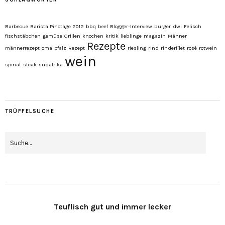
Barbecue
Barista Pinotage 2012
bbq
beef
Blogger-Interview
burger
dwi
Felisch
fischstäbchen
gemüse
Grillen
knochen
kritik
lieblinge
magazin
Männer
Rezepte
männerrezept
oma
pfalz
Rezept
riesling
rind
rinderfilet
rosé
rotwein
wein
spinat
steak
südafrika
TRÜFFELSUCHE
Teuflisch gut und immer lecker